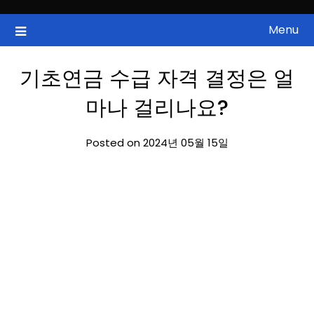
Skip
to
Menu
국내증시, 해외증시, 급등주, 낙폭과대, 골든크로스, 상한가, 하한가 등
ZAN 주식정보
content
의 주식 정보.
기초연금 수급 자격 결정은 얼
마나 걸리나요?
Posted on 2024년 05월 15일