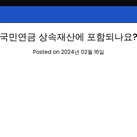
시, 급등주, 낙폭과대, 골든크로스, 상
식정보
 주식 정보.
국민연금 상속재산에 포함되나요
Posted on 2024년 02월 16일