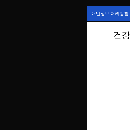
Skip
to
개인정보 처리방침
content
국내증시, 해외증
ZAN 주
한가, 하한가 등의
건강